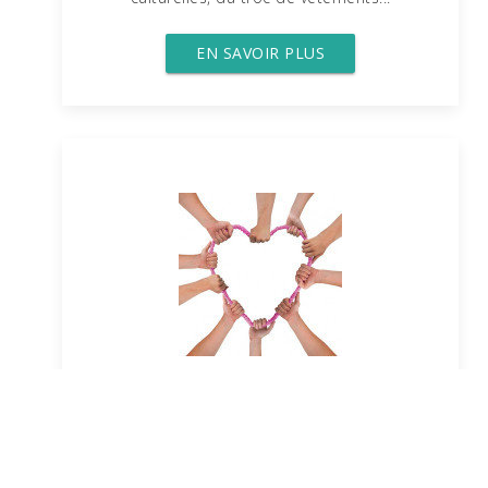
EN SAVOIR PLUS
Le Forum
Un incroyable réseau d'entraide
et
d'échanges de biens et de services !
De