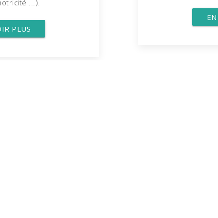
tricité ...).
EN
OIR PLUS