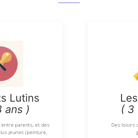
ts Lutins
Les
3 ans )
( 3
 entre parents, et des
Des loisirs 
plus jeunes (peinture,