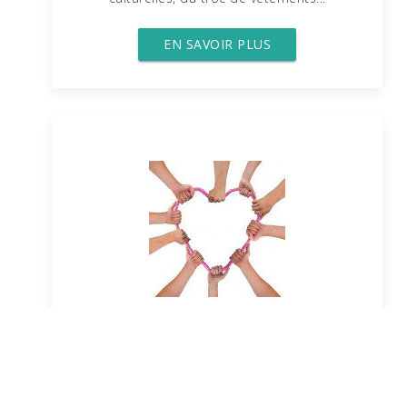
EN SAVOIR PLUS
Le Forum
Un incroyable réseau d'entraide
et
d'échanges de biens et de services !
De