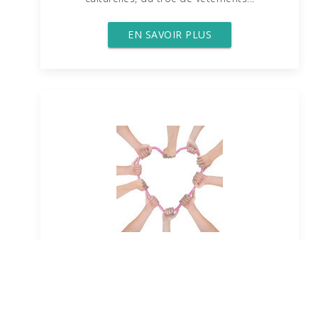
EN SAVOIR PLUS
Le Forum
Un incroyable réseau d'entraide
et
d'échanges de biens et de services !
De