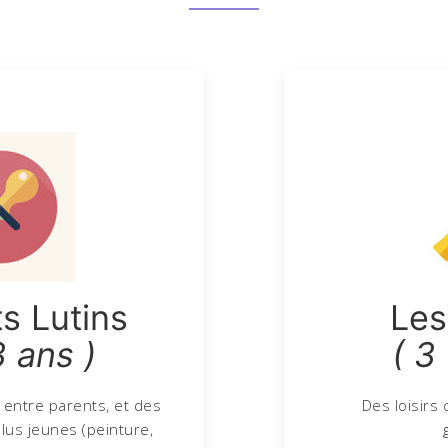
ts Lutins
Les
3 ans )
( 3
 entre parents, et des
Des loisirs 
plus jeunes (peinture,