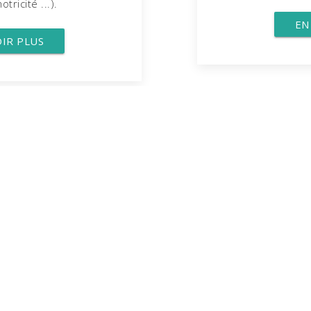
tricité ...).
EN
OIR PLUS