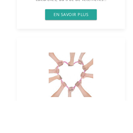
EN SAVOIR PLUS
Le Forum
Un incroyable réseau d'entraide
et
d'échanges de biens et de services !
De